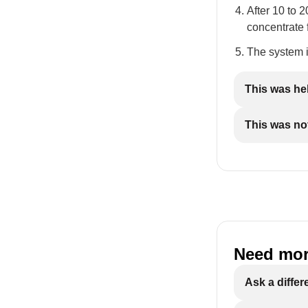
After 10 to 
concentrate f
The system i
This was he
This was not
Need mor
Ask a differ