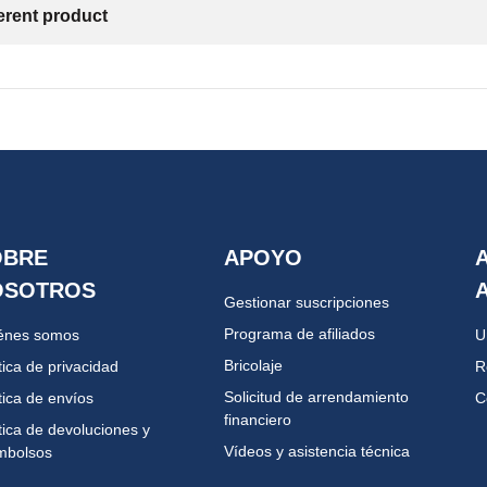
ferent product
OBRE
APOYO
OSOTROS
Gestionar suscripciones
Programa de afiliados
énes somos
U
Bricolaje
tica de privacidad
R
Solicitud de arrendamiento
tica de envíos
C
financiero
tica de devoluciones y
Vídeos y asistencia técnica
mbolsos