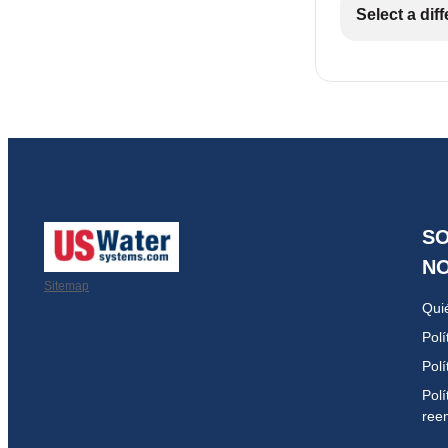
Select a dif
S
N
Sitemap
Qui
Polí
Polí
Polí
ree