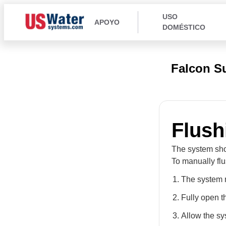
USO
APOYO
DOMÉSTICO
Falcon S
Flush
The system sho
To manually flu
The system m
Fully open t
Allow the sy