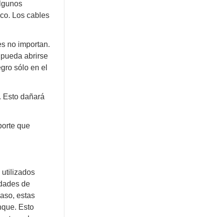
algunos
ico. Los cables
es no importan.
 pueda abrirse
gro sólo en el
. Esto dañará
porte que
 utilizados
idades de
aso, estas
nque. Esto