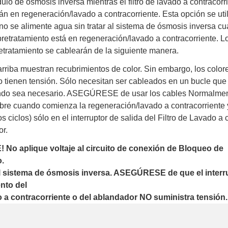
lo de ósmosis inversa mientras el filtro de lavado a contracorri
n en regeneración/lavado a contracorriente. Esta opción se uti
no se alimente agua sin tratar al sistema de ósmosis inversa c
pretratamiento está en regeneración/lavado a contracorriente. Lo
etratamiento se cablearán de la siguiente manera.
rriba muestran recubrimientos de color. Sin embargo, los color
o tienen tensión. Sólo necesitan ser cableados en un bucle que
ando sea necesario. ASEGÚRESE de usar los cables Normalme
 abre cuando comienza la regeneración/lavado a contracorriente y
os ciclos) sólo en el interruptor de salida del Filtro de Lavado a 
or.
No aplique voltaje al circuito de conexión de Bloqueo de
o.
l sistema de ósmosis inversa. ASEGÚRESE de que el interru
nto del
do a contracorriente o del ablandador NO suministra tensión.