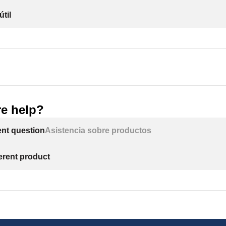
útil
e help?
ent question
Asistencia sobre productos
ferent product