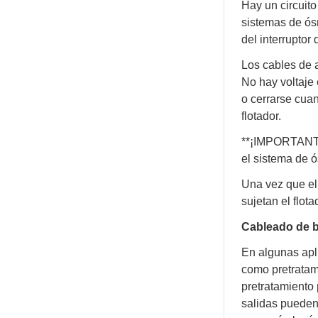
Hay un circuito
sistemas de ós
del interruptor 
Los cables de a
No hay voltaje
o cerrarse cua
flotador.
**¡IMPORTANTE! 
el sistema de 
Una vez que el 
sujetan el flota
Cableado de b
En algunas apli
como pretratam
pretratamiento
salidas pueden