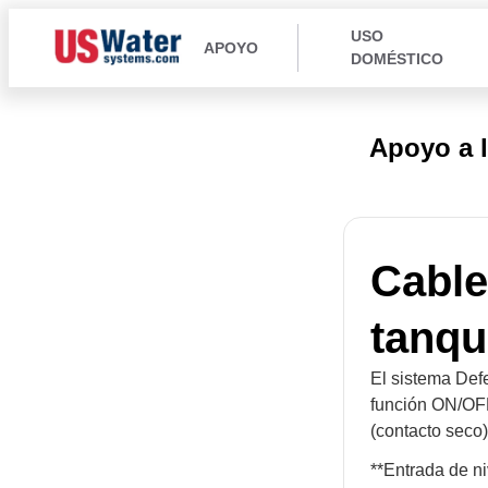
USO
APOYO
DOMÉSTICO
Apoyo a 
Cable
tanqu
El sistema Defe
función ON/OFF 
(contacto seco)
**Entrada de ni