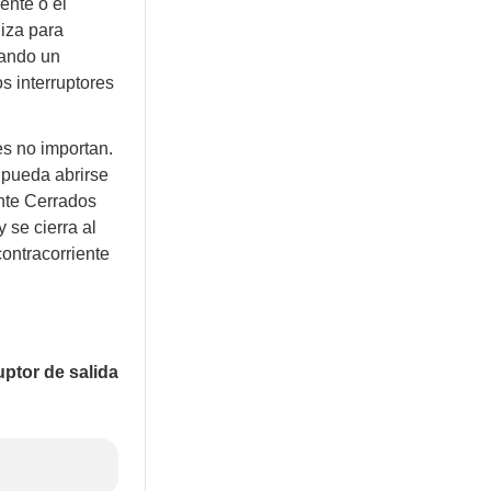
ente o el
liza para
uando un
s interruptores
es no importan.
 pueda abrirse
nte Cerrados
 se cierra al
contracorriente
ptor de salida