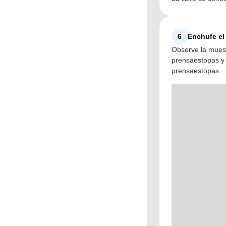
6
Enchufe el
Observe la muesc
prensaestopas y 
prensaestopas.