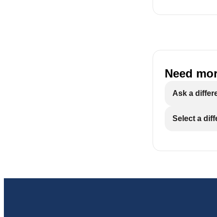
Need mor
Ask a differ
Select a dif