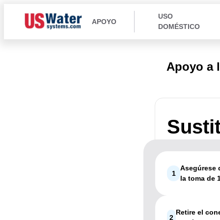
USO
APOYO
DOMÉSTICO
Apoyo a 
Susti
Asegúrese d
1
la toma de 1
Retire el con
2