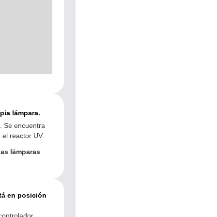
pia lámpara.
a. Se encuentra
 el reactor UV.
las lámparas
tá en posición
controlador.