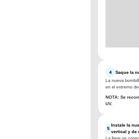
4
Saque la n
La nueva bombill
en el extremo del
NOTA: Se recom
UV.
Instale la nu
5
vertical y de
La llave se conec