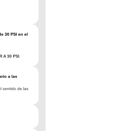
e 30 PSI en el
 A 30 PSI
.
rio a las
l sentido de las