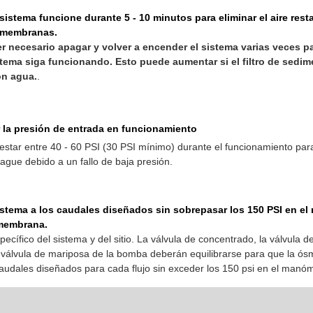
sistema funcione durante 5 - 10 minutos para eliminar el aire rest
as membranas.
 necesario apagar y volver a encender el sistema varias veces pa
istema siga funcionando. Esto puede aumentar si el filtro de sedi
on agua.
.
la presión de entrada en funcionamiento
estar entre 40 - 60 PSI (30 PSI mínimo) durante el funcionamiento par
ague debido a un fallo de baja presión.
sistema a los caudales diseñados sin sobrepasar los 150 PSI en e
 membrana.
pecífico del sistema y del sitio. La válvula de concentrado, la válvula de
 válvula de mariposa de la bomba deberán equilibrarse para que la ós
audales diseñados para cada flujo sin exceder los 150 psi en el manóm