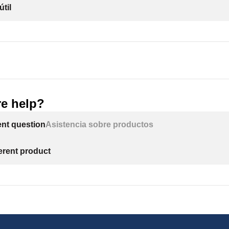
útil
e help?
ent question
Asistencia sobre productos
ferent product