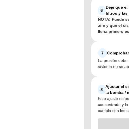
Deje que el 
6
filtros y l
NOTA: Puede ser
aire y que el s
llena primero c
7
Comprobar 
La presión debe 
sistema no se ap
Ajustar el 
8
la bomba /
Este ajuste es es
concentrado y la
cumpla con los c