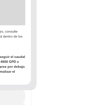
zo, consulte
tá dentro de los
seguir el caudal
s 4000 GPD o
arse por debajo
ealizar el