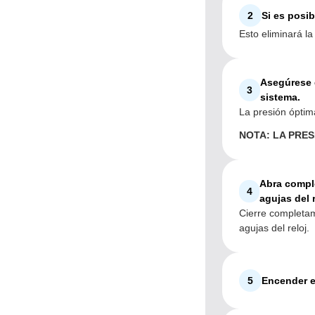
2
Si es posibl
Esto eliminará la
Asegúrese d
3
sistema.
La presión óptim
NOTA: LA PRES
Abra comple
4
agujas del r
Cierre completame
agujas del reloj.
5
Encender e