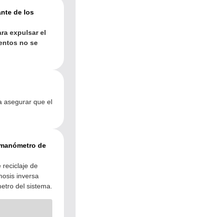
ante de los
ra expulsar el
mentos no se
a asegurar que el
l manómetro de
 reciclaje de
mosis inversa
etro del sistema.