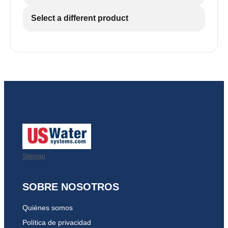
Select a different product
Realice la conexión a tierra de acuerdo con todos
los códigos y ordenanzas vigentes. Utilice
únicamente soldadura sin plomo y fundente para
todas las conexiones por soldadura de sudor, tal y
como exigen los códigos federales estatales.
La presión de entrada de agua máxima permitida
es de 125 psi. Si la presión diurna es superior a
80 psi, la presión nocturna puede superar el
máximo. Utilice una válvula reductora de presión
(PRV) para reducir la presión.
Sitemap
Las membranas de ósmosis inversa se
degradan en presencia de cloro o cloraminas.
SOBRE NOSOTROS
En estas condiciones, es aconsejable
considerar la compra de un sistema de filtro de
Quiénes somos
carbón con un medio reductor de cloro.
Política de privacidad