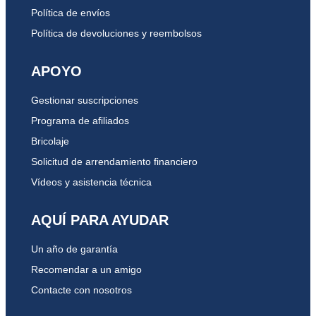
Póngase en contacto con US Water Systems
Política de envíos
para obtener equipos de eliminación de cloro y
Política de devoluciones y reembolsos
cloraminas.
APOYO
Advertencia: Deseche todas las piezas no
utilizadas y el material de embalaje después de
Gestionar suscripciones
la instalación. Las piezas pequeñas que
Programa de afiliados
queden después de la instalación podrían
Bricolaje
suponer un peligro de asfixia.
Solicitud de arrendamiento financiero
Vídeos y asistencia técnica
))
AQUÍ PARA AYUDAR
Un año de garantía
Recomendar a un amigo
Contacte con nosotros