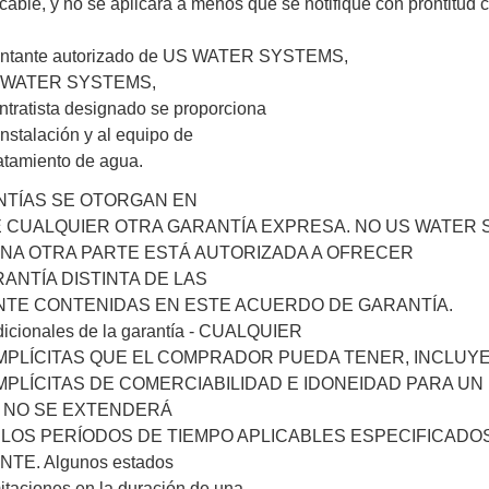
icable, y no se aplicará a menos que se notifique con prontitud 
sentante autorizado de US WATER SYSTEMS,
US WATER SYSTEMS,
ntratista designado se proporciona
instalación y al equipo de
atamiento de agua.
NTÍAS SE OTORGAN EN
 CUALQUIER OTRA GARANTÍA EXPRESA. NO US WATER 
GUNA OTRA PARTE ESTÁ AUTORIZADA A OFRECER
ANTÍA DISTINTA DE LAS
TE CONTENIDAS EN ESTE ACUERDO DE GARANTÍA.
dicionales de la garantía - CUALQUIER
MPLÍCITAS QUE EL COMPRADOR PUEDA TENER, INCLUY
MPLÍCITAS DE COMERCIABILIDAD E IDONEIDAD PARA UN
, NO SE EXTENDERÁ
 LOS PERÍODOS DE TIEMPO APLICABLES ESPECIFICADO
E. Algunos estados
itaciones en la duración de una