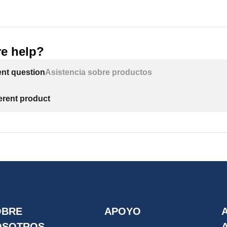
e help?
ent question
Asistencia sobre productos
ferent product
OBRE
APOYO
OSOTROS