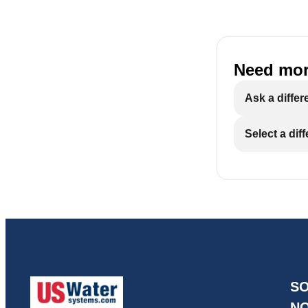
Need mor
Ask a differ
Select a dif
S
N