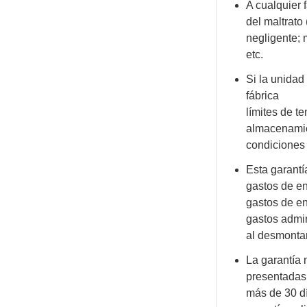
A cualquier 
del maltrato
negligente; 
etc.
Si la unidad
fábrica
límites de t
almacenamien
condiciones
Esta garantí
gastos de en
gastos de en
gastos admin
al desmontar
La garantía
presentada
más de 30 d