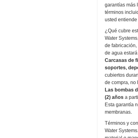
garantías más l
términos inclui
usted entiende 
¿Qué cubre est
Water Systems, 
de fabricación,
de agua estará 
Carcasas de f
soportes, depó
cubiertos dura
de compra, no l
Las bombas d
(2) años
a part
Esta garantía no
membranas.
Términos y con
Water Systems, 
material o mano