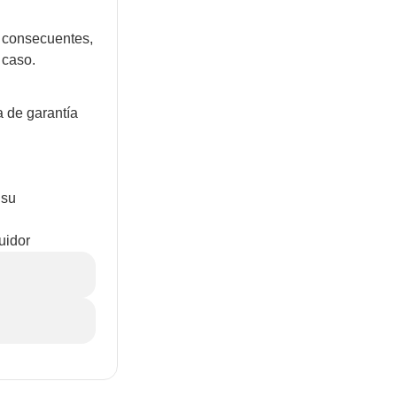
o consecuentes,
 caso.
a de garantía
 su
uidor