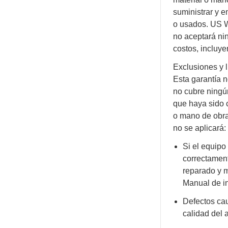
suministrar y e
o usados. US W
no aceptará ni
costos, incluy
Exclusiones y l
Esta garantía n
no cubre ningú
que haya sido 
o mano de obra
no se aplicará:
Si el equipo
correctament
reparado y 
Manual de in
Defectos ca
calidad del 