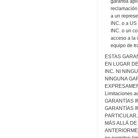
garantía apl
reclamación
a un repre
INC. o a 
INC. o un co
acceso a la 
equipo de tr
ESTAS GARA
EN LUGAR DE
INC. NI NIN
NINGUNA GAR
EXPRESAMEN
Limitaciones a
GARANTÍAS I
GARANTÍAS I
PARTICULAR
MÁS ALLÁ DE
ANTERIORMENT
no permiten lim