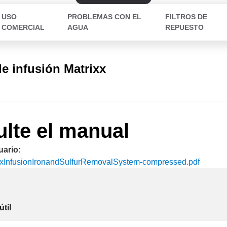
USO
PROBLEMAS CON EL
FILTROS DE
COMERCIAL
AGUA
REPUESTO
e infusión Matrixx
lte el manual
uario:
xInfusionIronandSulfurRemovalSystem-compressed
.pdf
útil